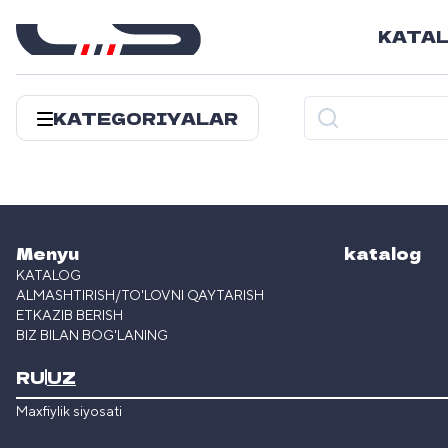
KATA
KATEGORIYALAR
Menyu
katalog
KATALOG
ALMASHTIRISH/TO'LOVNI QAYTARISH
ETKAZIB BERISH
BIZ BILAN BOG'LANING
RU
UZ
Maxfiylik siyosati