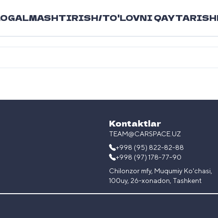
LOG
ALMASHTIRISH/TO'LOVNI QAYTARISH
Kontaktlar
TEAM@CARSPACE.UZ
+998 (95) 822-82-88
+998 (97) 178-77-90
Chilonzor mfy, Muqumiy Ko'chasi,
100uy, 26-xonadon, Tashkent