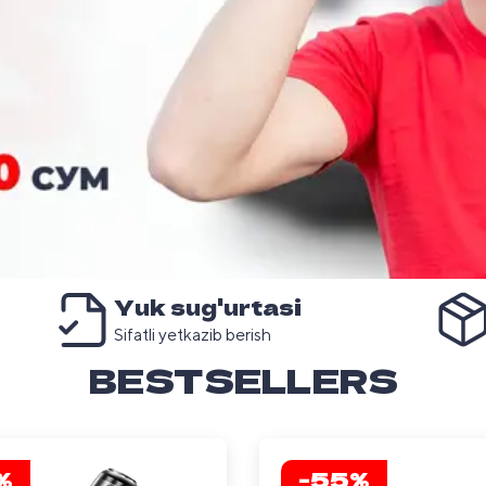
Yuk sug'urtasi
1
2
Sifatli yetkazib berish
BESTSELLERS
%
-55%