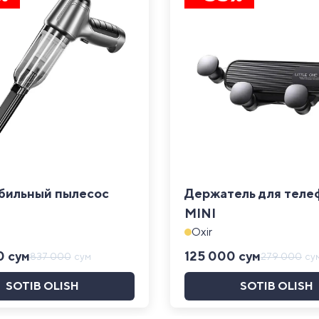
бильный пылесос
Держатель для теле
MINI
Oxir
0
сум
125 000
сум
837 000
сум
279 000
су
SOTIB OLISH
SOTIB OLISH