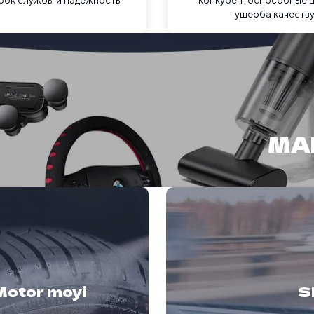
срок службы и надежность
конкурентоспособные ц
ущерба качеств
MA
Motor moyi
Sh