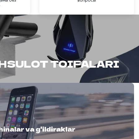
ены без
вопросы
у
HSULOT TOIFALARI
inalar va g'ildiraklar