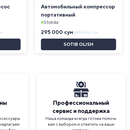
есос
Автомобильный компрессор
портативный
Stokda
295 000
сум
ум
495 900
сум
SOTIB OLISH
ены
Профессиональный
сервис и поддержка
аксессуары
Наша команда всегда готова помочь
предлагаем
вам с выбором и ответить на ваши