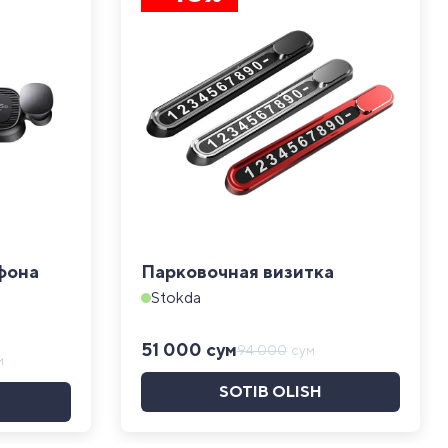
фона
Парковочная визитка
Stokda
51 000
сум
94 000
сум
м
SOTIB OLISH