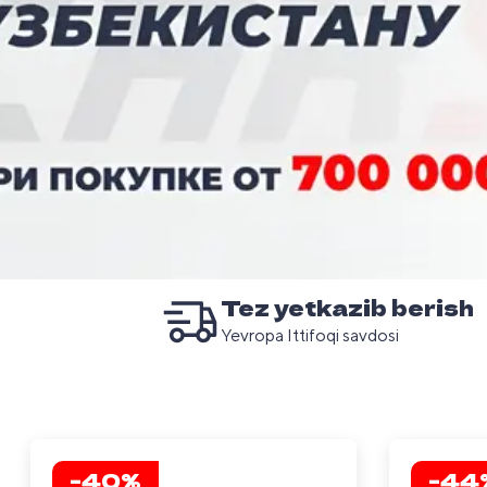
Tez yetkazib berish
Yevropa Ittifoqi savdosi
-40%
-44