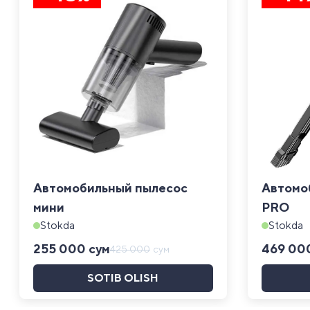
Автомобильный пылесос
Автомо
мини
PRO
Stokda
Stokda
255 000
сум
469 00
425 000
сум
SOTIB OLISH