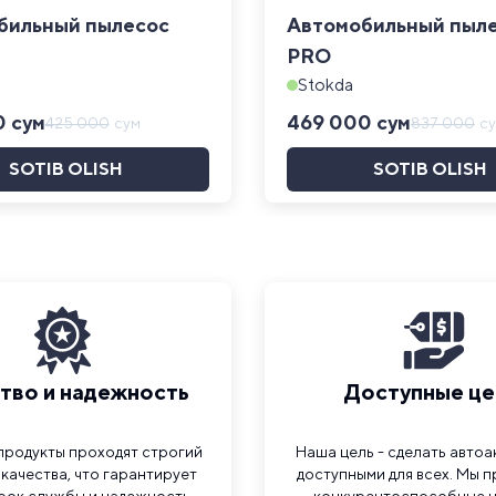
бильный пылесос
Автомобильный пыл
PRO
Stokda
0
сум
469 000
сум
425 000
сум
837 000
с
SOTIB OLISH
SOTIB OLISH
1
2
3
...
13
14
15
тво и надежность
Доступные ц
продукты проходят строгий
Наша цель - сделать авто
качества, что гарантирует
доступными для всех. Мы 