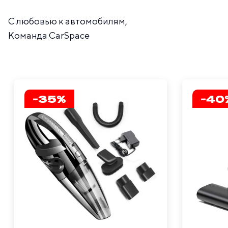
С любовью к автомобилям,
Команда CarSpace
-35%
-40