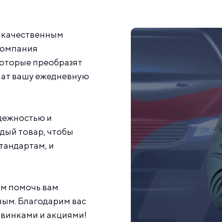
1
2
3
...
15
16
17
 и качественным
 компания
которые преобразят
шат вашу ежедневную
дежностью и
дый товар, чтобы
тандартам, и
ам помочь вам
ным. Благодарим вас
новинками и акциями!