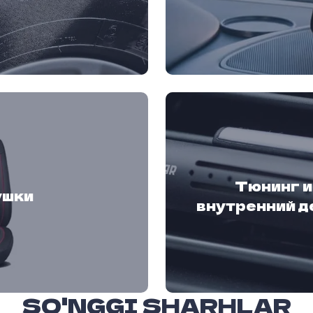
Тюнинг и
ушки
внутренний д
SO'NGGI SHARHLAR