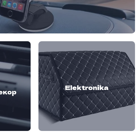
Elektronika
екор