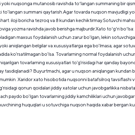
i yoki nuqsonga mutanosib ravishda toʻlangan summaning bir qismin
i to'langan summani qaytarish.Agar tovarda nuqson mavjudligi yoki x
 shart. iloji boricha tezroq va 8 kundan kechiktirmay.Sotuvchi mah
iga yozma ravishda javob berishga majburdir.Xato toʻgʻri boʻlsa:
oladigan maxsus foydalanish uchun zarur bo'lgan, lekin sotuvchiga
lgan yoki aniqlangan belgilar va xususiyatlarga ega bo'lmasa; agar
da ko'rsatilmagan bo'lsa. Tovarlarning normal foydalanish uchun ya
qarilgan tovarlarning xususiyatlari to'g'risidagi har qanday bayo
nday tasdiqlanadi? Buyurtmachi, agar u nuqson aniqlangan kundan b
mkin. Xaridor xato hisobotida nuqsonni batafsilroq tavsiflashi va 
o'g'risidagi qonun qoidalari jiddiy xatolar uchun javobgarlikka nis
gach paydo bo'lgan tovarlarning jiddiy kamchiliklari uchun javobga
anuvchining huquqlari u sotuvchiga nuqson haqida xabar bergan kun