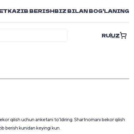
ETKAZIB BERISH
BIZ BILAN BOG'LANING
RU
UZ
r qilish uchun anketani to'ldiring. Shartnomani bekor qilish
ib berish kunidan keyingi kun.