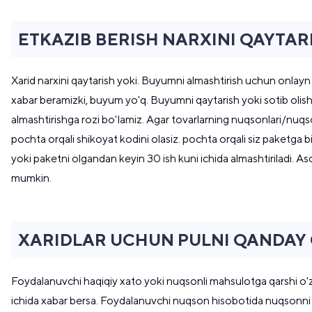
ETKAZIB BERISH NARXINI QAYTAR
Xarid narxini qaytarish yoki. Buyumni almashtirish uchun onlayn 
xabar beramizki, buyum yo'q. Buyumni qaytarish yoki sotib olish 
almashtirishga rozi bo'lamiz. Agar tovarlarning nuqsonlari/nuqs
pochta orqali shikoyat kodini olasiz. pochta orqali siz paketga bi
yoki paketni olgandan keyin 30 ish kuni ichida almashtiriladi.
mumkin.
XARIDLAR UCHUN PULNI QANDAY 
Foydalanuvchi haqiqiy xato yoki nuqsonli mahsulotga qarshi o
ichida xabar bersa. Foydalanuvchi nuqson hisobotida nuqsonni b