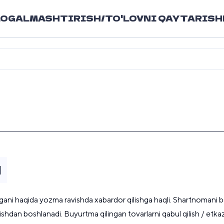
LOG
ALMASHTIRISH/TO'LOVNI QAYTARISH
I
i haqida yozma ravishda xabardor qilishga haqli. Shartnomani beko
shdan boshlanadi. Buyurtma qilingan tovarlarni qabul qilish / etkaz