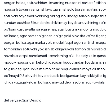
bergan holda, sotuvchidan: tovarning nuqsonini bartaraf etishn
nuqsonli tovarni yangi, ishlayotgan mahsulotga almashtirish yok
sotuvchi foydalanuvchining oldingi bo'limdagi talabini bajarishi
kundan boshlab 8 kundan kechiktirmay foydalanuvchining soʻrov
bo'lgan xususiyatlarga ega emas; agar buyum xaridor uni sotib 
bo'lmasa; agar narsa to'g'ridan-to'g'ri yoki bilvosita ko'rsati
bergan bo'lsa, agar marka yoki model faqat ogohlantirish maqsadi
tomonidan sotuvchi yoki ishlab chiqaruvchi tomonidan ishlab chi
havolalar orqali baholanadi. tovarlarning o'zi. Haqiqiy xato qa
moddiy nuqsondan kelib chiqadigan huquqlaridan foydalanishi mu
to'g'risidagi qonun va iste'molchilar huquqlarini himoya qilish t
bo'lmaydi? Sotuvchi tovar etkazib berilgandan keyin ikki yil o't
ichida yuzaga kelgan bo'lsa, u mavjud deb hisoblanadi. Foydal
delivery.sectionDescr6