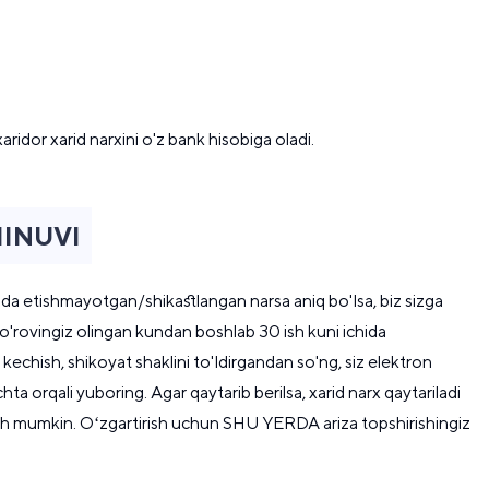
ridor xarid narxini o'z bank hisobiga oladi.
INUVI
eoda etishmayotgan/shikastlangan narsa aniq bo'lsa, biz sizga
so'rovingiz olingan kundan boshlab 30 ish kuni ichida
echish, shikoyat shaklini to'ldirgandan so'ng, siz elektron
ta orqali yuboring. Agar qaytarib berilsa, xarid narx qaytariladi
pish mumkin. Oʻzgartirish uchun SHU YERDA ariza topshirishingiz