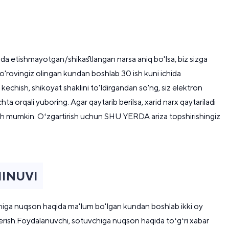
eoda etishmayotgan/shikastlangan narsa aniq bo'lsa, biz sizga
so'rovingiz olingan kundan boshlab 30 ish kuni ichida
echish, shikoyat shaklini to'ldirgandan so'ng, siz elektron
ta orqali yuboring. Agar qaytarib berilsa, xarid narx qaytariladi
pish mumkin. Oʻzgartirish uchun SHU YERDA ariza topshirishingiz
INUVI
higa nuqson haqida ma'lum bo'lgan kundan boshlab ikki oy
berish.Foydalanuvchi, sotuvchiga nuqson haqida toʻgʻri xabar