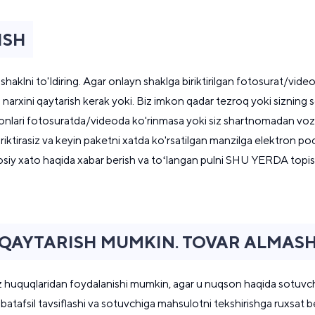
ISH
shaklni to'ldiring. Agar onlayn shaklga biriktirilgan fotosurat/vid
narxini qaytarish kerak yoki. Biz imkon qadar tezroq yoki sizning 
onlari fotosuratda/videoda ko'rinmasa yoki siz shartnomadan voz k
riktirasiz va keyin paketni xatda ko'rsatilgan manzilga elektron poch
 Asosiy xato haqida xabar berish va toʻlangan pulni SHU YERDA to
QAYTARISH MUMKIN. TOVAR ALMASH
'z huquqlaridan foydalanishi mumkin, agar u nuqson haqida sotuvc
atafsil tavsiflashi va sotuvchiga mahsulotni tekshirishga ruxsat 