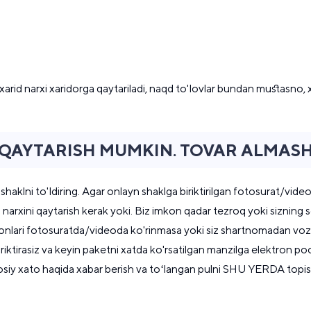
xarid narxi xaridorga qaytariladi, naqd to'lovlar bundan mustasno, xa
QAYTARISH MUMKIN. TOVAR ALMASH
shaklni to'ldiring. Agar onlayn shaklga biriktirilgan fotosurat/vid
narxini qaytarish kerak yoki. Biz imkon qadar tezroq yoki sizning 
onlari fotosuratda/videoda ko'rinmasa yoki siz shartnomadan voz k
riktirasiz va keyin paketni xatda ko'rsatilgan manzilga elektron poch
 Asosiy xato haqida xabar berish va toʻlangan pulni SHU YERDA to