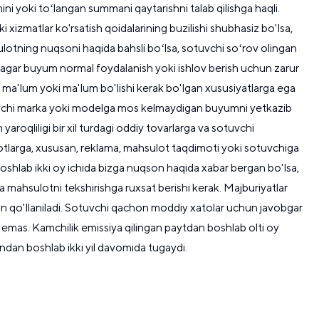
i yoki toʻlangan summani qaytarishni talab qilishga haqli.
izmatlar ko'rsatish qoidalarining buzilishi shubhasiz bo'lsa,
sulotning nuqsoni haqida bahsli boʻlsa, sotuvchi soʻrov olingan
 agar buyum normal foydalanish yoki ishlov berish uchun zarur
 ma'lum yoki ma'lum bo'lishi kerak bo'lgan xususiyatlarga ega
 sotuvchi marka yoki modelga mos kelmaydigan buyumni yetkazib
roqliligi bir xil turdagi oddiy tovarlarga va sotuvchi
notlarga, xususan, reklama, mahsulot taqdimoti yoki sotuvchiga
oshlab ikki oy ichida bizga nuqson haqida xabar bergan bo'lsa,
mahsulotni tekshirishga ruxsat berishi kerak. Majburiyatlar
batan qo'llaniladi. Sotuvchi qachon moddiy xatolar uchun javobgar
r emas. Kamchilik emissiya qilingan paytdan boshlab olti oy
dan boshlab ikki yil davomida tugaydi.