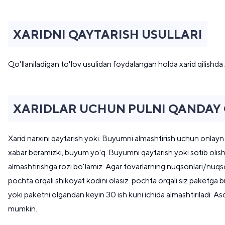
XARIDNI QAYTARISH USULLARI
Qo'llaniladigan to'lov usulidan foydalangan holda xarid qilishda 
XARIDLAR UCHUN PULNI QANDAY 
Xarid narxini qaytarish yoki. Buyumni almashtirish uchun onlayn 
xabar beramizki, buyum yo'q. Buyumni qaytarish yoki sotib olish 
almashtirishga rozi bo'lamiz. Agar tovarlarning nuqsonlari/nuqs
pochta orqali shikoyat kodini olasiz. pochta orqali siz paketga bi
yoki paketni olgandan keyin 30 ish kuni ichida almashtiriladi.
mumkin.