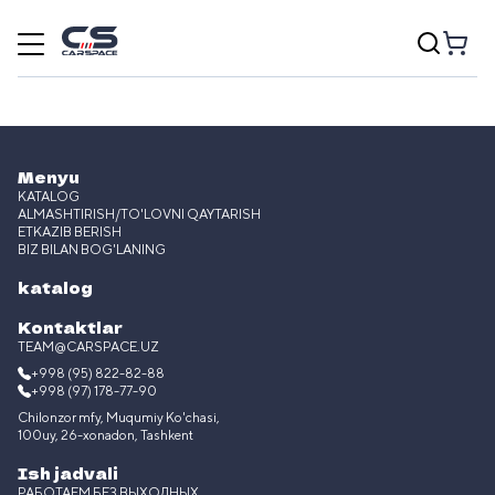
Menyu
KATALOG
ALMASHTIRISH/TO'LOVNI QAYTARISH
ETKAZIB BERISH
BIZ BILAN BOG'LANING
katalog
Kontaktlar
TEAM@CARSPACE.UZ
+998 (95) 822-82-88
+998 (97) 178-77-90
Chilonzor mfy, Muqumiy Ko'chasi,
100uy, 26-xonadon, Tashkent
Ish jadvali
РАБОТАЕМ БЕЗ ВЫХОДНЫХ