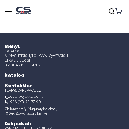
Menyu
KATALOG
ALMASHTIRISH/TO'LOVNI QAYTARISH
ETKAZIB BERISH
BIZ BILAN BOG'LANING
katalog
Kontaktlar
TEAM@CARSPACE.UZ
+998 (95) 822-82-88
+998 (97) 178-77-90
Chilonzor mfy, Muqumiy Ko'chasi,
100uy, 26-xonadon, Tashkent
Ish jadvali
РАБОТАЕМ БЕЗ ВЫХОДНЫХ