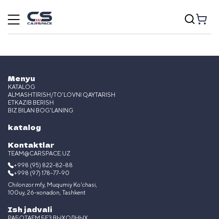
Menyu
KATALOG
ALMASHTIRISH/TO'LOVNI QAYTARISH
ETKAZIB BERISH
BIZ BILAN BOG'LANING
katalog
Kontaktlar
TEAM@CARSPACE.UZ
+998 (95) 822-82-88
+998 (97) 178-77-90
Chilonzor mfy, Muqumiy Ko'chasi,
100uy, 26-xonadon, Tashkent
Ish jadvali
РАБОТАЕМ БЕЗ ВЫХОДНЫХ