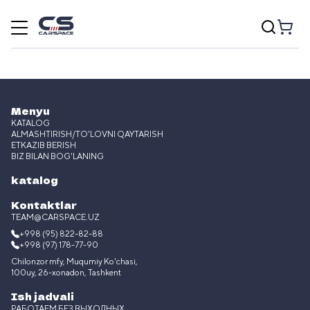
Menyu
KATALOG
ALMASHTIRISH/TO'LOVNI QAYTARISH
ETKAZIB BERISH
BIZ BILAN BOG'LANING
katalog
Kontaktlar
TEAM@CARSPACE.UZ
+998 (95) 822-82-88
+998 (97) 178-77-90
Chilonzor mfy, Muqumiy Ko'chasi,
100uy, 26-xonadon, Tashkent
Ish jadvali
РАБОТАЕМ БЕЗ ВЫХОДНЫХ