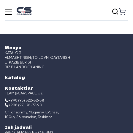
Menyu
KATALOG
ALMASHTIRISH/TO'LOVNI QAYTARISH
ETKAZIB BERISH
BIZ BILAN BOG'LANING
katalog
Kontaktlar
TEAM@CARSPACE.UZ
+998 (95) 822-82-88
+998 (97) 178-77-90
Chilonzor mfy, Muqumiy Ko'chasi,
100uy, 26-xonadon, Tashkent
Ish jadvali
РАБОТАЕМ БЕЗ ВЫХОДНЫХ