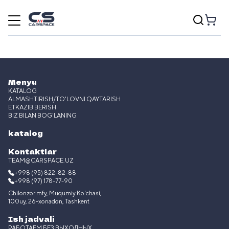
Menyu
KATALOG
ALMASHTIRISH/TO'LOVNI QAYTARISH
ETKAZIB BERISH
BIZ BILAN BOG'LANING
katalog
Kontaktlar
TEAM@CARSPACE.UZ
+998 (95) 822-82-88
+998 (97) 178-77-90
Chilonzor mfy, Muqumiy Ko'chasi,
100uy, 26-xonadon, Tashkent
Ish jadvali
РАБОТАЕМ БЕЗ ВЫХОДНЫХ