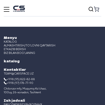
Menyu
KATALOG
ALMASHTIRISH/TO'LOVNI QAYTARISH
ETKAZIB BERISH
BIZ BILAN BOG'LANING
katalog
Kontaktlar
TEAM@CARSPACE.UZ
+998 (95) 822-82-88
+998 (97) 178-77-90
Chilonzor mfy, Muqumiy Ko'chasi,
100uy, 26-xonadon, Tashkent
Ish jadvali
РАБОТАЕМ БЕЗ ВЫХОДНЫХ